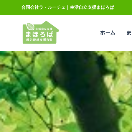
内
合同会社ラ・ルーチェ｜生活自立支援まほろば
容
を
ス
ホーム
ま
キ
ッ
プ