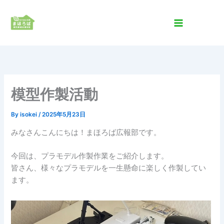
内
容
を
ス
キ
ッ
プ
模型作製活動
By
isokei
/
2025年5月23日
みなさんこんにちは！まほろば広報部です。
今回は、プラモデル作製作業をご紹介します。
皆さん、様々なプラモデルを一生懸命に楽しく作製してい
ます。